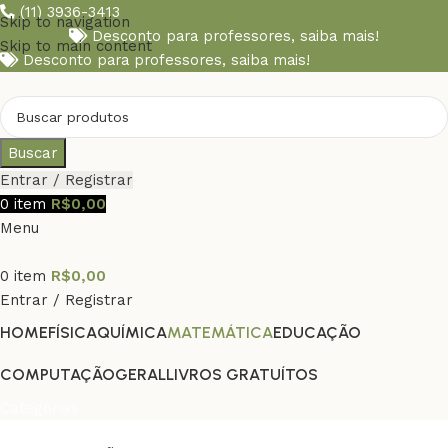
(11) 3936-3413
Skip to navigation
Desconto para professores,
saiba mais!
Skip to main content
Desconto para professores,
saiba mais!
Buscar
Entrar / Registrar
0
item
R$
0,00
Menu
0
item
R$
0,00
Entrar / Registrar
HOME
FÍSICA
QUÍMICA
MATEMÁTICA
EDUCAÇÃO
COMPUTAÇÃO
GERAL
LIVROS GRATUÍTOS
Categorias