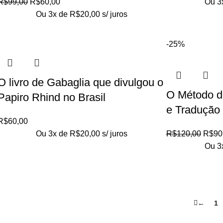
R$
99,00
R$
60,00
Ou 3
Ou 3x de
R$
20,00
s/ juros
-25%
O livro de Gabaglia que divulgou o
O Método d
Papiro Rhind no Brasil
e Tradução
R$
60,00
Ou 3x de
R$
20,00
s/ juros
R$
120,00
R$
90
Ou 3
←
1