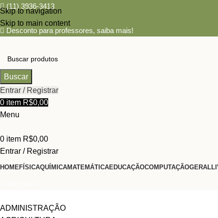
(11) 3936-3413
Skip to navigation
Skip to main content
Desconto para professores,
saiba mais!
Buscar
Entrar / Registrar
0
item
R$
0,00
Menu
0
item
R$
0,00
Entrar / Registrar
HOME
FÍSICA
QUÍMICA
MATEMÁTICA
EDUCAÇÃO
COMPUTAÇÃO
GERAL
L
Categorias
ADMINISTRAÇÃO