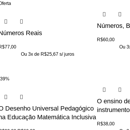
Oferta
Números, B
Números Reais
R$
60,00
R$
77,00
Ou 3
Ou 3x de
R$
25,67
s/ juros
-39%
O ensino de
O Desenho Universal Pedagógico
instrumento
na Educação Matemática Inclusiva
R$
38,00