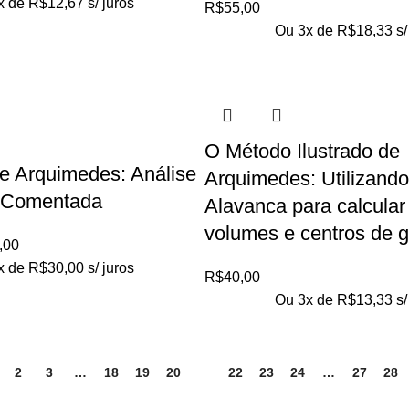
x de
R$
12,67
s/ juros
R$
55,00
Ou 3x de
R$
18,33
s/
O Método Ilustrado de
e Arquimedes: Análise
Arquimedes: Utilizando 
 Comentada
Alavanca para calcular
volumes e centros de 
,00
x de
R$
30,00
s/ juros
R$
40,00
Ou 3x de
R$
13,33
s/
2
3
…
18
19
20
21
22
23
24
…
27
28