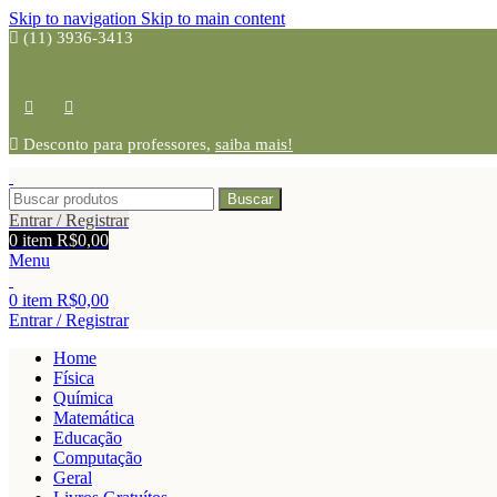
Skip to navigation
Skip to main content
(11) 3936-3413
Desconto para professores,
saiba mais!
Buscar
Entrar / Registrar
0
item
R$
0,00
Menu
0
item
R$
0,00
Entrar / Registrar
Home
Física
Química
Matemática
Educação
Computação
Geral