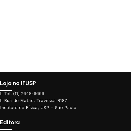
Loja no IFUSP
Tel: (11) 2648-6666
Rua do Matão. Travessa R187
Instituto de Física, USP – São Paulo
Editora