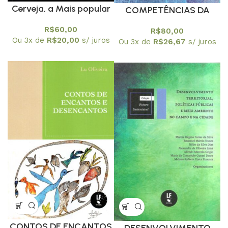
Cerveja, a Mais popular
COMPETÊNCIAS DA
Bebida Brasileira
SUSTENTABILIDADE NA
R$
60,00
R$
80,00
Formação da Cultura
ATUAÇÃO
Ou 3x de
R$
20,00
s/ juros
Ou 3x de
R$
26,67
s/ juros
Cervejaria Nacional
PROFISSIONAL
CONTOS DE ENCANTOS
DESENVOLVIMENTO