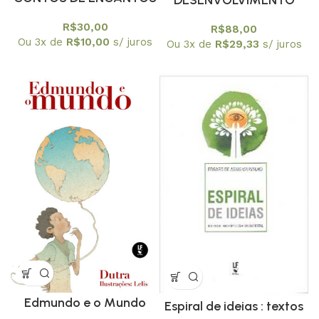
E DESENCANTOS
TERRITORIAL, POLÍTICAS
R$
30,00
R$
88,00
PÚBLICAS E E MEIO
Ou 3x de
R$
10,00
s/ juros
Ou 3x de
R$
29,33
s/ juros
AMBIENTE NO CAMPO E
NA CIDADE
Edmundo e o Mundo
Espiral de ideias : textos