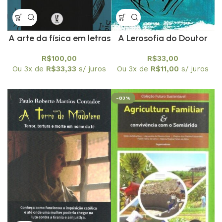
A arte da física em letras
A Lerosofia do Doutor
da MPB
Gaustou
R$
100,00
R$
33,00
Ou 3x de
R$
33,33
s/ juros
Ou 3x de
R$
11,00
s/ juros
-83%