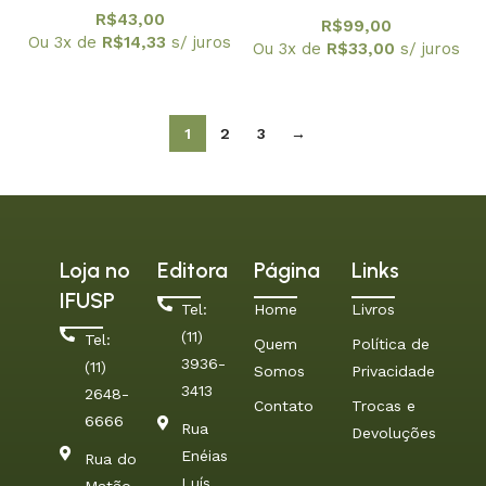
de antropologia
R$
43,00
R$
99,00
fundamental
Ou 3x de
R$
14,33
s/ juros
Ou 3x de
R$
33,00
s/ juros
1
2
3
→
Loja no
Editora
Página
Links
IFUSP
Tel:
Home
Livros
(11)
Tel:
Quem
Política de
3936-
(11)
Somos
Privacidade
3413
2648-
Contato
Trocas e
6666
Rua
Devoluções
Enéias
Rua do
Luís
Matão.