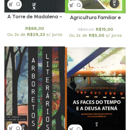
A Torre de Madalena –
Agricultura Familiar e
Terror, tortura e morte
Convivência com o
R$
88,00
R$
15,00
R$
90,00
em nome da fé
Semiárido
Ou 3x de
R$
29,33
s/ juros
Ou 3x de
R$
5,00
s/ juros