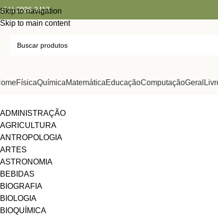
(11) 3936-3413
Skip to navigation
Skip to main content
Home
Física
Química
Matemática
Educação
Computação
Geral
Livr
ADMINISTRAÇÃO
AGRICULTURA
ANTROPOLOGIA
ARTES
ASTRONOMIA
BEBIDAS
BIOGRAFIA
BIOLOGIA
BIOQUÍMICA