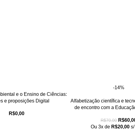
-14%
iental e o Ensino de Ciências:
es e proposições Digital
Alfabetização científica e tec
de encontro com a Educação
R$
0,00
R$
60,0
R$
70,00
Ou 3x de
R$
20,00
s/