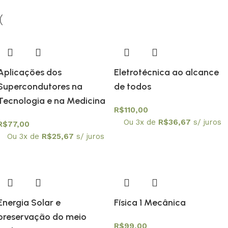
Aplicações dos
Eletrotécnica ao alcance
Supercondutores na
de todos
Tecnologia e na Medicina
R$
110,00
Ou 3x de
R$
36,67
s/ juros
R$
77,00
Ou 3x de
R$
25,67
s/ juros
Energia Solar e
Física 1 Mecânica
preservação do meio
R$
99,00