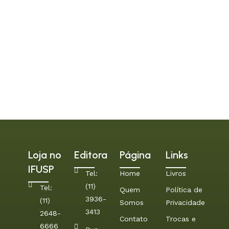
Loja no
Editora
Página
Links
IFUSP
Tel:
Home
Livros
(11)
Tel:
Quem
Política de
3936-
(11)
Somos
Privacidade
3413
2648-
Contato
Trocas e
6666