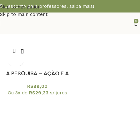
Desconto para professores,
saiba mais!
Skip to navigation
Skip to main content
0
A PESQUISA – AÇÃO E A
TRANSFORMACAO
R$
88,00
SOCIAL DOS (AS)
Ou 3x de
R$
29,33
s/ juros
CATADORES (AS) DE
MATERIAIS RECICLÁVEIS
(COLEÇÃO FUTURO
SUSTENTÁVEL)