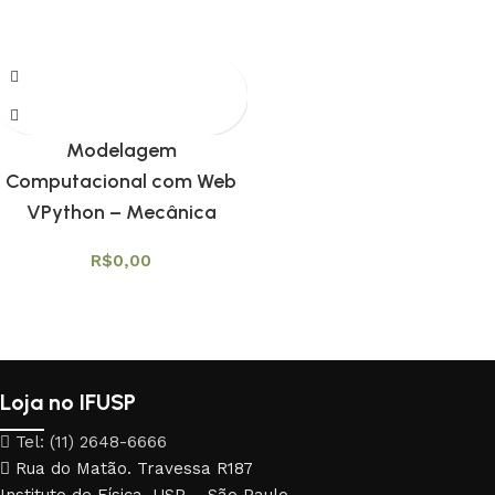
Modelagem
Computacional com Web
VPython – Mecânica
R$
0,00
Loja no IFUSP
Tel: (11) 2648-6666
Rua do Matão. Travessa R187