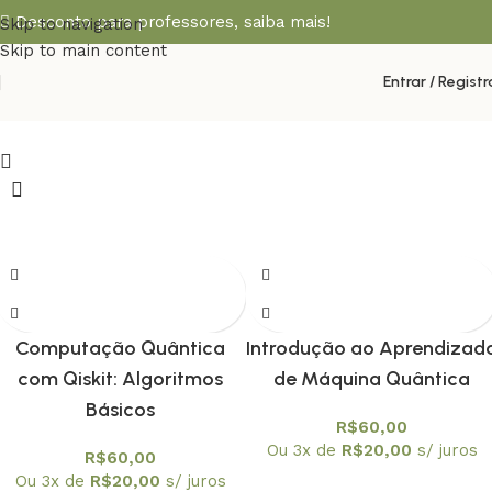
Desconto para professores,
saiba mais!
Skip to navigation
Skip to main content
Entrar / Registr
Computação Quântica
Introdução ao Aprendizad
com Qiskit: Algoritmos
de Máquina Quântica
Básicos
R$
60,00
Ou 3x de
R$
20,00
s/ juros
R$
60,00
Ou 3x de
R$
20,00
s/ juros