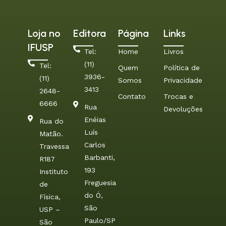
Loja no
Editora
Página
Links
IFUSP
Tel:
Home
Livros
(11)
Tel:
Quem
Política de
3936-
(11)
Somos
Privacidade
3413
2648-
Contato
Trocas e
6666
Rua
Devoluções
Enéias
Rua do
Luís
Matão.
Carlos
Travessa
Barbanti,
R187
193
Instituto
Freguesia
de
do Ó,
Física,
São
USP –
Paulo/SP
São