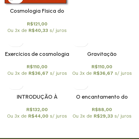
Cosmologia Física do
micro ao macro cosmos
R$
121,00
e vice-versa
Ou 3x de
R$
40,33
s/ juros
Exercícios de cosmologia
Gravitação
R$
110,00
R$
110,00
Ou 3x de
R$
36,67
s/ juros
Ou 3x de
R$
36,67
s/ juros
INTRODUÇÃO À
O encantamento do
COSMOLOGIA
Cosmos
R$
132,00
R$
88,00
MODERNA : UM CURSO
Ou 3x de
R$
44,00
s/ juros
Ou 3x de
R$
29,33
s/ juros
DE GRADUAÇÃO