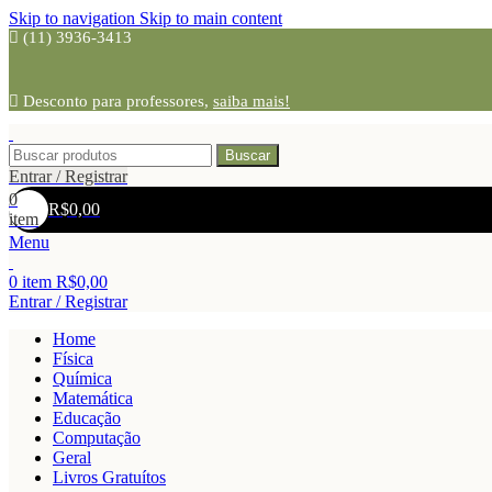
Skip to navigation
Skip to main content
(11) 3936-3413
Desconto para professores,
saiba mais!
Buscar
Entrar / Registrar
0
R$
0,00
item
Menu
0
item
R$
0,00
Entrar / Registrar
Home
Física
Química
Matemática
Educação
Computação
Geral
Livros Gratuítos