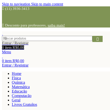
Skip to navigation
Skip to main content
(11) 3936-3413
Desconto para professores,
saiba mais!
Entrar / Registrar
0
item
R$
0,00
Menu
0
item
R$
0,00
Entrar / Registrar
Home
Física
Química
Matemática
Educação
Computação
Geral
Livros Gratuítos