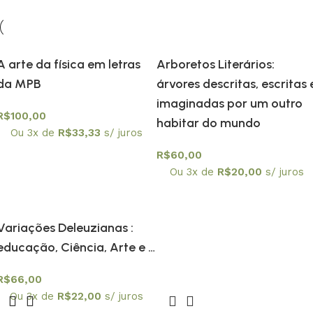
A arte da física em letras
Arboretos Literários:
da MPB
árvores descritas, escritas 
imaginadas por um outro
R$
100,00
habitar do mundo
Ou 3x de
R$
33,33
s/ juros
R$
60,00
Ou 3x de
R$
20,00
s/ juros
Variações Deleuzianas :
educação, Ciência, Arte e …
R$
66,00
Ou 3x de
R$
22,00
s/ juros