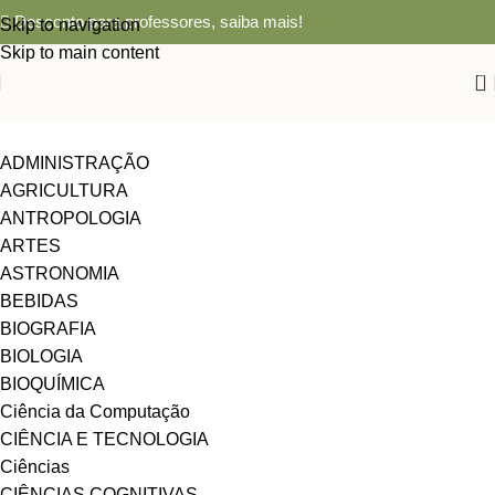
Desconto para professores,
saiba mais!
Skip to navigation
Skip to main content
0
ADMINISTRAÇÃO
AGRICULTURA
ANTROPOLOGIA
ARTES
ASTRONOMIA
BEBIDAS
BIOGRAFIA
BIOLOGIA
BIOQUÍMICA
Ciência da Computação
CIÊNCIA E TECNOLOGIA
Ciências
CIÊNCIAS COGNITIVAS