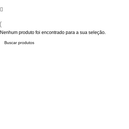
Nenhum produto foi encontrado para a sua seleção.
Loja no IFUSP
Tel: (11) 2648-6666
Rua do Matão. Travessa R187
Instituto de Física, USP – São Paulo
Editora
Tel: (11) 3936-3413