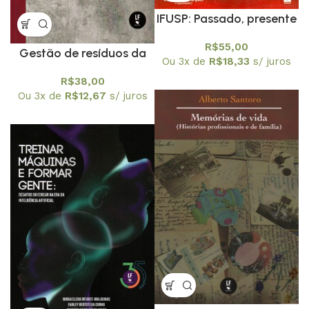
IFUSP: Passado, presente
e futuro
R$
55,00
Gestão de resíduos da
Ou 3x de
R$
18,33
s/ juros
construção civil sob o
R$
38,00
enfoque ciência,
Ou 3x de
R$
12,67
s/ juros
tecnologia e sociedade