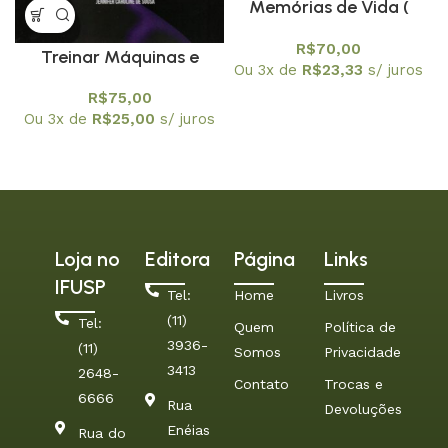
Memórias de Vida (
Histórias profissionais e
R$
70,00
Treinar Máquinas e
de família )
Ou 3x de
R$
23,33
s/ juros
Formar Gente: Desafios
R$
75,00
do educar na era da
Ou 3x de
R$
25,00
s/ juros
inteligência artificial
Loja no
Editora
Página
Links
IFUSP
Tel:
Home
Livros
(11)
Tel:
Quem
Política de
3936-
(11)
Somos
Privacidade
3413
2648-
Contato
Trocas e
6666
Rua
Devoluções
Enéias
Rua do