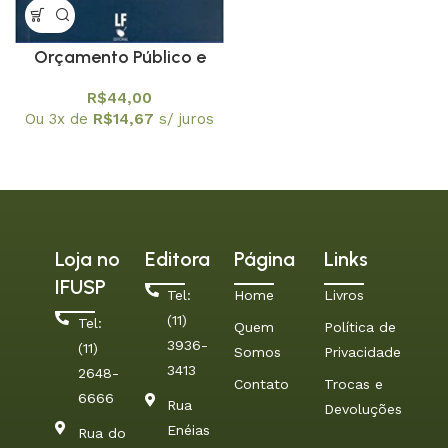
Orçamento Público e
Cidadania
R$
44,00
Ou 3x de
R$
14,67
s/ juros
Loja no
Editora
Página
Links
IFUSP
Tel:
Home
Livros
(11)
Tel:
Quem
Política de
3936-
(11)
Somos
Privacidade
3413
2648-
Contato
Trocas e
6666
Rua
Devoluções
Enéias
Rua do