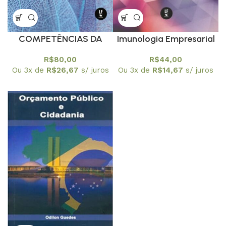
COMPETÊNCIAS DA
Imunologia Empresarial
SUSTENTABILIDADE NA
R$
80,00
R$
44,00
ATUAÇÃO
Ou 3x de
R$
26,67
s/ juros
Ou 3x de
R$
14,67
s/ juros
PROFISSIONAL