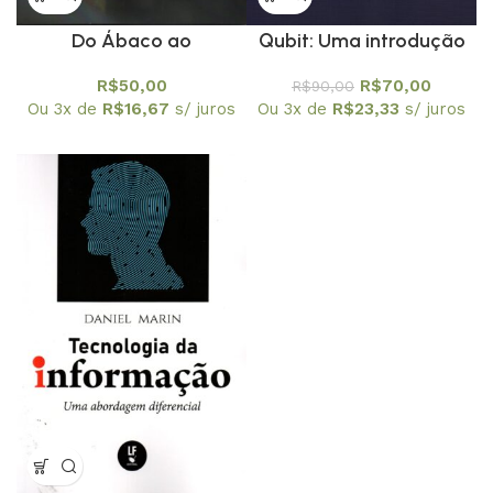
Do Ábaco ao
Qubit: Uma introdução
Computador: A
Visual
R$
50,00
R$
70,00
R$
90,00
Obsessão Humana Pelos
Ou 3x de
R$
16,67
s/ juros
Ou 3x de
R$
23,33
s/ juros
Números Primos