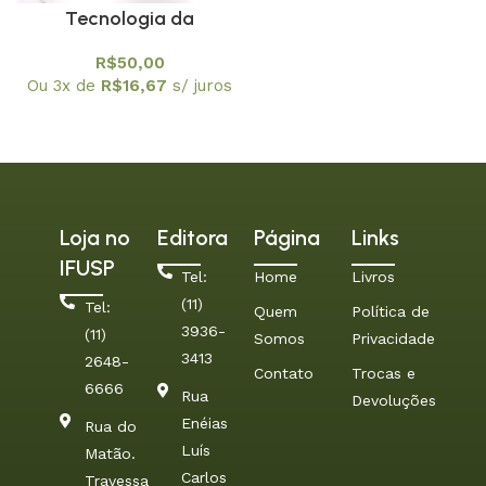
Tecnologia da
Informação : uma
R$
50,00
abordagem diferencial
Ou 3x de
R$
16,67
s/ juros
Loja no
Editora
Página
Links
IFUSP
Tel:
Home
Livros
(11)
Tel:
Quem
Política de
3936-
(11)
Somos
Privacidade
3413
2648-
Contato
Trocas e
6666
Rua
Devoluções
Enéias
Rua do
Luís
Matão.
Carlos
Travessa