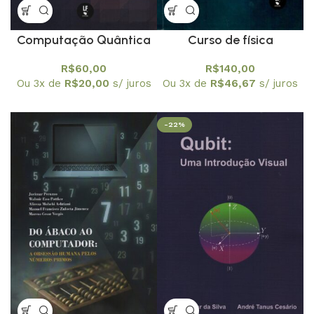
Computação Quântica
Curso de física
com Qiskit: Algoritmos
computacional 1: para
R$
60,00
R$
140,00
Básicos
físicos e engenheiros
Ou 3x de
R$
20,00
s/ juros
Ou 3x de
R$
46,67
s/ juros
físicos
-22%