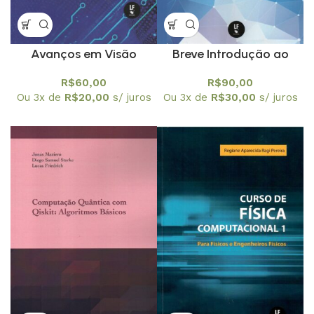
Avanços em Visão
Breve Introdução ao
Computacional e
Latex
R$
60,00
R$
90,00
Robótica Educacional
Ou 3x de
R$
20,00
s/ juros
Ou 3x de
R$
30,00
s/ juros