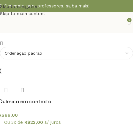
Desconto para professores,
saiba mais!
Skip to navigation
Skip to main content
0
Química em contexto
R$
66,00
Ou 3x de
R$
22,00
s/ juros