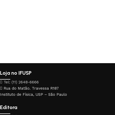
Loja no IFUSP
Tel: (11) 2648-6666
Rua do Matão. Travessa R187
Instituto de Física, USP – São Paulo
Editora