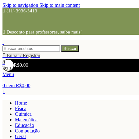
Skip to navigation
Skip to main content
(11) 3936-3413
Desconto para professores,
saiba mais!
Buscar
Entrar / Registrar
0
R$
0,00
item
Menu
0
item
R$
0,00
Home
Física
Química
Matemática
Educação
Computação
Geral