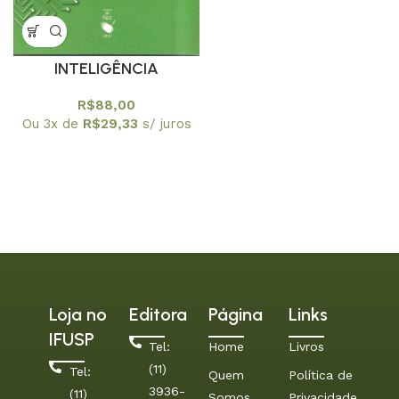
INTELIGÊNCIA
ARTIFICIAL
R$
88,00
Ou 3x de
R$
29,33
s/ juros
Loja no
Editora
Página
Links
IFUSP
Tel:
Home
Livros
(11)
Tel:
Quem
Política de
3936-
(11)
Somos
Privacidade