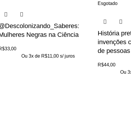
Esgotado
@Descolonizando_Saberes:
História pr
Mulheres Negras na Ciência
invenções c
R$
33,00
de pessoas
Ou 3x de
R$
11,00
s/ juros
R$
44,00
Ou 3
Loja no IFUSP
Tel: (11) 2648-6666
Rua do Matão. Travessa R187
Instituto de Física, USP – São Paulo