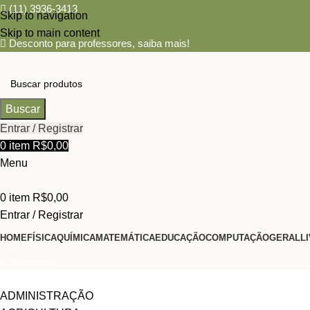
(11) 3936-3413
Skip to navigation
Skip to main content
Desconto para professores,
saiba mais!
Buscar
Entrar / Registrar
0
item
R$
0,00
Menu
0
item
R$
0,00
Entrar / Registrar
HOME
FÍSICA
QUÍMICA
MATEMÁTICA
EDUCAÇÃO
COMPUTAÇÃO
GERAL
L
Categorias
ADMINISTRAÇÃO