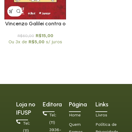
Vincenzo Galilei contra o
número sonoro
R$
15,00
R$
60,00
Ou 3x de
R$
5,00
s/ juros
Loja no
Editora
Página
Links
IFUSP
Tel:
Home
Livros
(11)
Tel:
Quem
Política de
3936-
(11)
Somos
Privacidade