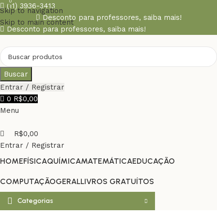
0
(11) 3936-3413
Skip to navigation
Desconto para professores,
saiba mais!
Skip to main content
Desconto para professores,
saiba mais!
Buscar
Entrar / Registrar
0
R$
0,00
Menu
R$
0,00
Entrar / Registrar
HOME
FÍSICA
QUÍMICA
MATEMÁTICA
EDUCAÇÃO
COMPUTAÇÃO
GERAL
LIVROS GRATUÍTOS
Categorias