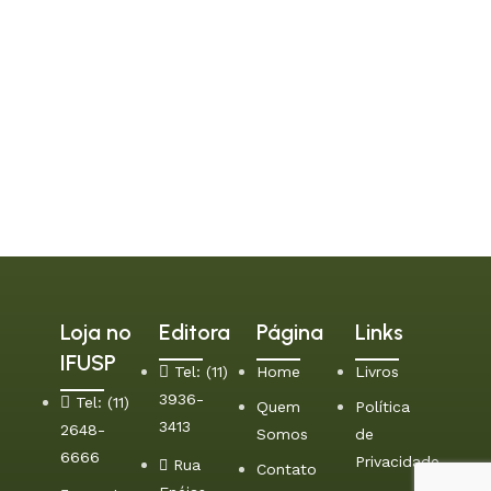
Loja no
Editora
Página
Links
IFUSP
Tel: (11)
Home
Livros
3936-
Tel: (11)
Quem
Política
3413
2648-
Somos
de
6666
Privacidade
Rua
Contato