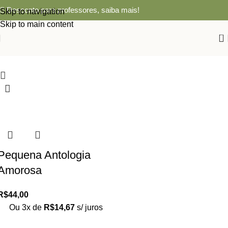
Desconto para professores,
saiba mais!
Skip to navigation
Skip to main content
0
Pequena Antologia
Amorosa
R$
44,00
Ou 3x de
R$
14,67
s/ juros