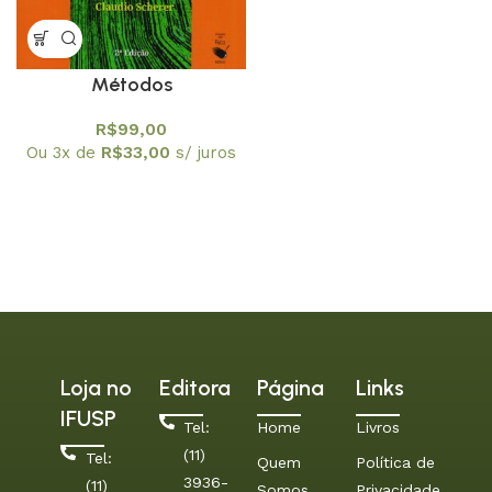
Métodos
Computacionais da
R$
99,00
Física – versão SCILAB
Ou 3x de
R$
33,00
s/ juros
2a. Edição
Loja no
Editora
Página
Links
IFUSP
Tel:
Home
Livros
(11)
Tel:
Quem
Política de
3936-
(11)
Somos
Privacidade