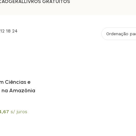
ÇÃO
GERAL
LIVROS GRATUÍTOS
9
12
18
24
 Ciências e
 na Amazônia
4,67
s/ juros