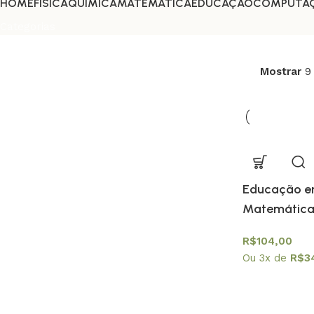
HOME
FÍSICA
QUÍMICA
MATEMÁTICA
EDUCAÇÃO
COMPUTA
Categorias
ADMINISTRAÇÃO
Mostrar
AGRICULTURA
ANTROPOLOGIA
Educação em
ARTES
Matemática
R$
104,00
ASTRONOMIA
Ou 3x de
R$
3
BEBIDAS