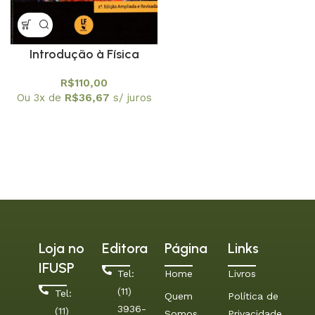
Introdução à Física
Nuclear e de Hádrons
R$
110,00
Ou 3x de
R$
36,67
s/ juros
Loja no
Editora
Página
Links
IFUSP
Tel:
Home
Livros
(11)
Tel:
Quem
Política de
3936-
(11)
Somos
Privacidade