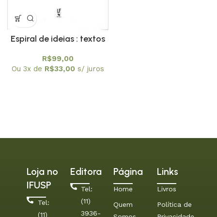
Espiral de ideias : textos
de antropologia
R$
99,00
fundamental
Ou 3x de
R$
33,00
s/ juros
Loja no
Editora
Página
Links
IFUSP
Tel:
Home
Livros
(11)
Tel:
Quem
Política de
3936-
(11)
Somos
Privacidade