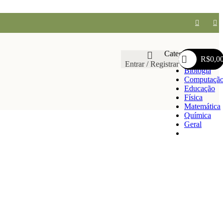
Categorias
R$
0,0
Entrar / Registrar
Biologia
Computaçã
Educação
Física
Matemática
Química
Geral