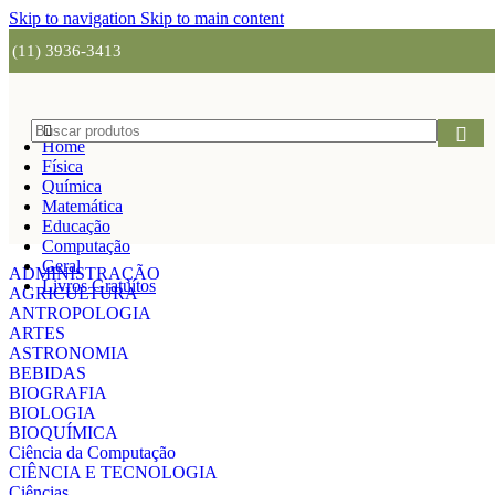
Skip to navigation
Skip to main content
(11) 3936-3413
Home
Física
Química
Matemática
Educação
Computação
Geral
ADMINISTRAÇÃO
Livros Gratuítos
AGRICULTURA
ANTROPOLOGIA
ARTES
ASTRONOMIA
BEBIDAS
BIOGRAFIA
BIOLOGIA
BIOQUÍMICA
Ciência da Computação
CIÊNCIA E TECNOLOGIA
Ciências