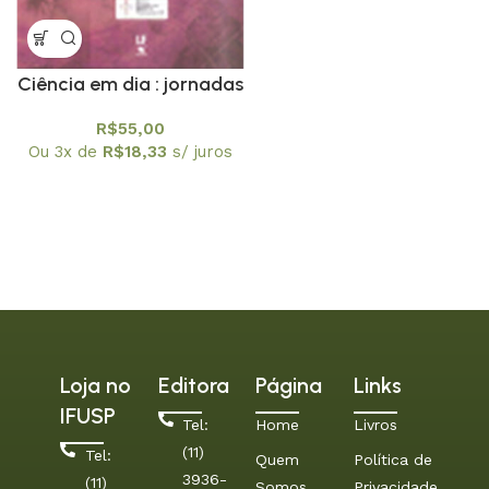
Ciência em dia : jornadas
de divulgação cientifica
R$
55,00
A matemática está em
Ou 3x de
R$
18,33
s/ juros
tudo
Loja no
Editora
Página
Links
IFUSP
Tel:
Home
Livros
(11)
Tel:
Quem
Política de
3936-
(11)
Somos
Privacidade