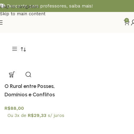
Desconto para professores,
saiba mais!
Skip to navigation
Skip to main content
0
O Rural entre Posses,
Domínios e Conflitos
R$
88,00
Ou 3x de
R$
29,33
s/ juros