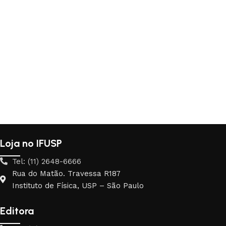
Loja no IFUSP
Tel: (11) 2648-6666
Rua do Matão. Travessa R187
Instituto de Física, USP – São Paulo
Editora