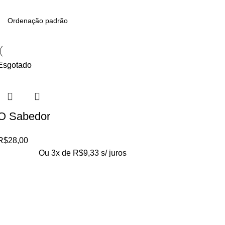
Esgotado
O Sabedor
R$
28,00
Ou 3x de
R$
9,33
s/ juros
Loja no IFUSP
Tel: (11) 2648-6666