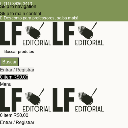
(11) 3936-3413
Skip to navigation
Skip to main content
Desconto para professores,
saiba mais!
Buscar
Entrar / Registrar
0
item
R$
0,00
Menu
0
item
R$
0,00
Entrar / Registrar