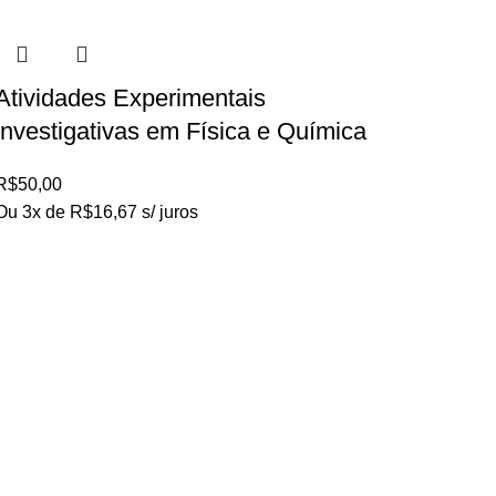
Atividades Experimentais
investigativas em Física e Química
R$
50,00
Ou 3x de
R$
16,67
s/ juros
Loja no IFUSP
Tel: (11) 2648-6666
Rua do Matão. Travessa R187
Instituto de Física, USP – São Paulo
Editora