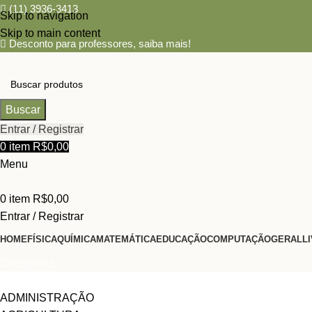
(11) 3936-3413
Skip to navigation
Skip to main content
Desconto para professores,
saiba mais!
Buscar
Entrar / Registrar
0
item
R$
0,00
Menu
0
item
R$
0,00
Entrar / Registrar
HOME
FÍSICA
QUÍMICA
MATEMÁTICA
EDUCAÇÃO
COMPUTAÇÃO
GERAL
L
Categorias
ADMINISTRAÇÃO