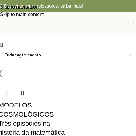
Desconto para professores,
saiba mais!
Skip to navigation
Skip to main content
0
MODELOS
COSMOLÓGICOS:
Três episódios na
história da matemática