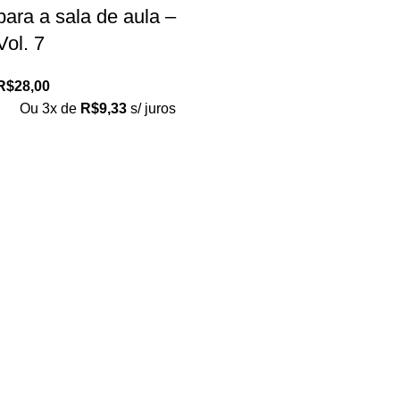
para a sala de aula –
Vol. 7
R$
28,00
Ou 3x de
R$
9,33
s/ juros
Loja no IFUSP
Tel: (11) 2648-6666
Rua do Matão. Travessa R187
Instituto de Física, USP – São Paulo
Editora