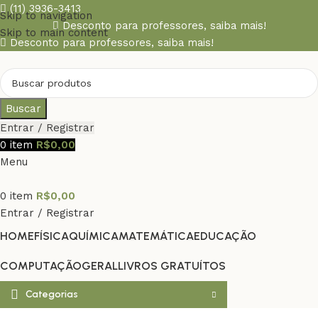
(11) 3936-3413
Skip to navigation
Desconto para professores,
saiba mais!
Skip to main content
Desconto para professores,
saiba mais!
Buscar
Entrar / Registrar
0
item
R$
0,00
Menu
0
item
R$
0,00
Entrar / Registrar
HOME
FÍSICA
QUÍMICA
MATEMÁTICA
EDUCAÇÃO
COMPUTAÇÃO
GERAL
LIVROS GRATUÍTOS
Categorias