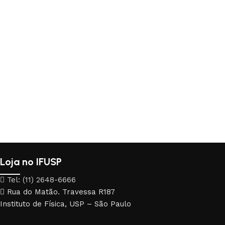
Loja no IFUSP
Tel: (11) 2648-6666
Rua do Matão. Travessa R187
Instituto de Física, USP – São Paulo