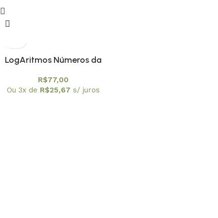
LogAritmos Números da
Razão: Enfoques Históricos,
R$
77,00
Epistemológicos e
Ou 3x de
R$
25,67
s/ juros
Escolares