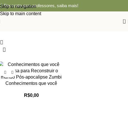
Desconto para professores,
saiba mais!
Skip to navigation
Skip to main content
0
Conhecimentos que você
precisa para Reconstruir o
R$
0,00
mundo Pós-apocalipse Zumbi