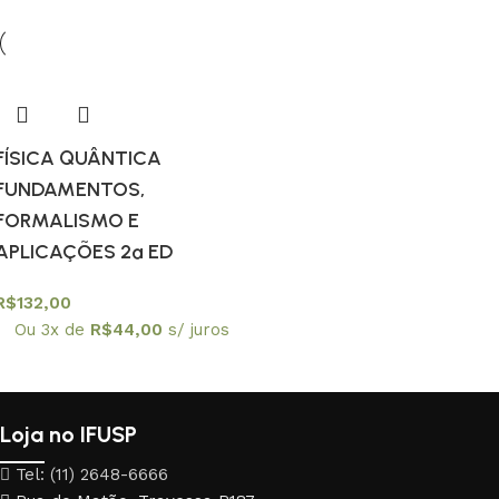
FÍSICA QUÂNTICA
FUNDAMENTOS,
FORMALISMO E
APLICAÇÕES 2ª ED
R$
132,00
Ou 3x de
R$
44,00
s/ juros
Loja no IFUSP
Tel: (11) 2648-6666