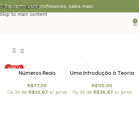
Desconto para professores,
saiba mais!
Skip to navigation
Skip to main content
0
OFERTA
Números Reais
Uma Introdução à Teoria
das Funções Holomorfa
R$
77,00
R$
110,00
de uma variável
Ou 3x de
R$
25,67
s/ juros
Ou 3x de
R$
36,67
s/ juros