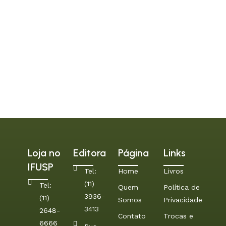
Loja no
Editora
Página
Links
IFUSP
Tel:
Home
Livros
(11)
Tel:
Quem
Política de
3936-
(11)
Somos
Privacidade
3413
2648-
Contato
Trocas e
6666