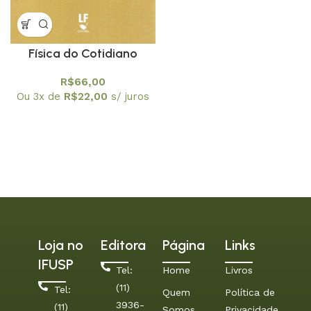
Física do Cotidiano
R$
66,00
Ou 3x de
R$
22,00
s/ juros
Loja no
Editora
Página
Links
IFUSP
Tel:
Home
Livros
(11)
Tel:
Quem
Política de
3936-
(11)
Somos
Privacidade