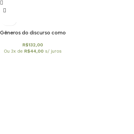
Gêneros do discurso como
forma de produção de
R$
132,00
significados em aulas de
Ou 3x de
R$
44,00
s/ juros
matemática