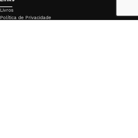
Livros
Política de Privacidade
Trocas e Devoluções
Livraria da Física © 2024 Todos os direitos reservados. By
Arcq