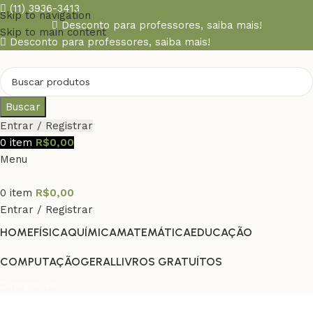
(11) 3936-3413
Skip to navigation
Desconto para professores,
saiba mais!
Skip to main content
Desconto para professores,
saiba mais!
Buscar
Entrar / Registrar
0
item
R$
0,00
Menu
0
item
R$
0,00
Entrar / Registrar
HOME
FÍSICA
QUÍMICA
MATEMÁTICA
EDUCAÇÃO
COMPUTAÇÃO
GERAL
LIVROS GRATUÍTOS
Categorias