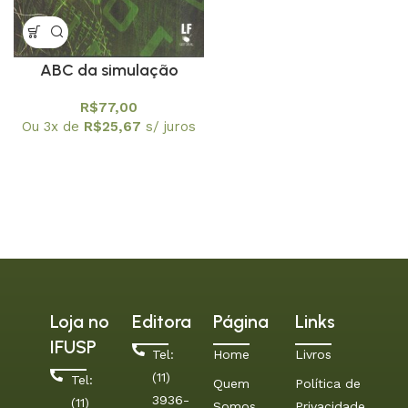
ABC da simulação
computacional
R$
77,00
Ou 3x de
R$
25,67
s/ juros
Loja no
Editora
Página
Links
IFUSP
Tel:
Home
Livros
(11)
Tel:
Quem
Política de
3936-
(11)
Somos
Privacidade