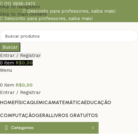
(11) 3936-3413
Skip to navigation
Desconto para professores,
saiba mais!
Skip to main content
Desconto para professores,
saiba mais!
Buscar
Entrar / Registrar
0
item
R$
0,00
Menu
0
item
R$
0,00
Entrar / Registrar
HOME
FÍSICA
QUÍMICA
MATEMÁTICA
EDUCAÇÃO
COMPUTAÇÃO
GERAL
LIVROS GRATUÍTOS
Categorias