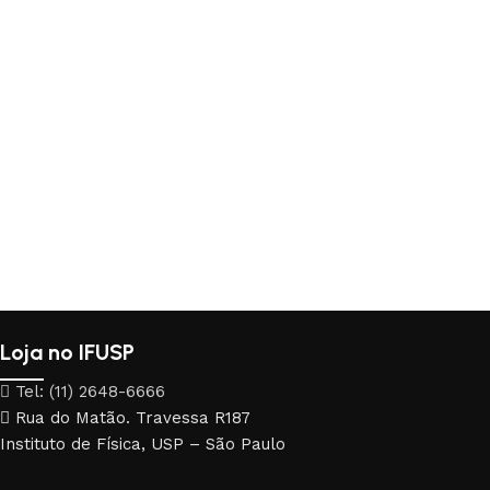
Loja no IFUSP
Tel: (11) 2648-6666
Rua do Matão. Travessa R187
Instituto de Física, USP – São Paulo