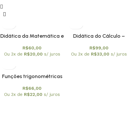
Didática da Matemática e
Didática do Cálculo –
Neurociência Cognitiva:
Epistemologia, ensino e
R$
60,00
R$
99,00
Elementos para uma
aprendizagem
Ou 3x de
R$
20,00
s/ juros
Ou 3x de
R$
33,00
s/ juros
articulação em favor da
Aprendizagem
Funções trigonométricas
Matemática
elementos de “&” para uma
R$
66,00
engenharia didática
Ou 3x de
R$
22,00
s/ juros