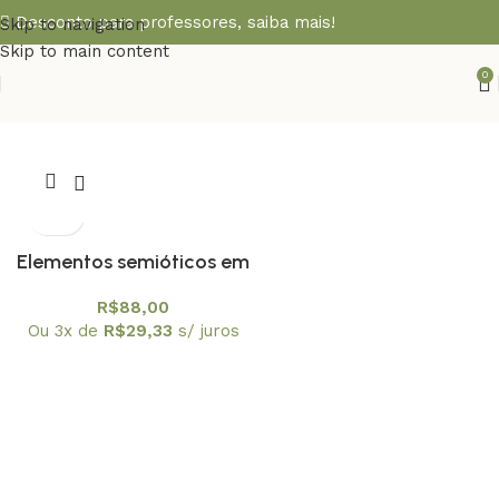
Desconto para professores,
saiba mais!
Skip to navigation
Skip to main content
0
Elementos semióticos em
atividades de
R$
88,00
modelagem matemática
Ou 3x de
R$
29,33
s/ juros