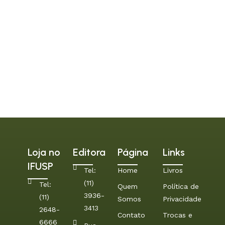
Loja no
Editora
Página
Links
IFUSP
Tel:
Home
Livros
(11)
Tel:
Quem
Política de
3936-
(11)
Somos
Privacidade
3413
2648-
Contato
Trocas e
6666