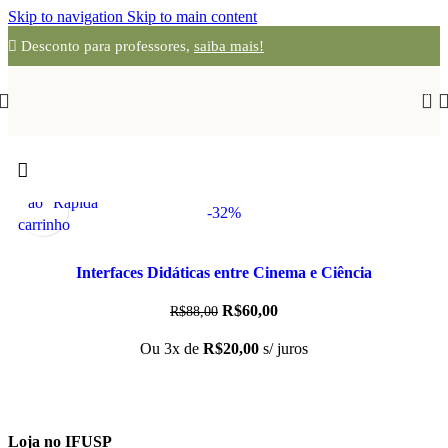
Skip to navigation
Skip to main content
Desconto para professores,
saiba mais!
0
Adicionar
Visualização
ao
Rápida
-32%
carrinho
Interfaces Didáticas entre Cinema e Ciência
R$
60,00
R$
88,00
Ou 3x de
R$
20,00
s/ juros
Loja no IFUSP