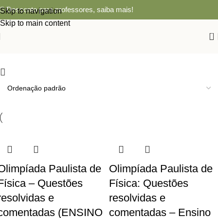
Desconto para professores,
saiba mais!
Skip to navigation
Skip to main content
0
Olimpíada Paulista de
Olimpíada Paulista de
Física – Questões
Física: Questões
resolvidas e
resolvidas e
comentadas (ENSINO
comentadas – Ensino