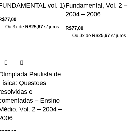
FUNDAMENTAL vol. 1)
Fundamental, Vol. 2 –
2004 – 2006
R$
77,00
Ou 3x de
R$
25,67
s/ juros
R$
77,00
Ou 3x de
R$
25,67
s/ juros
Olimpíada Paulista de
Física: Questões
resolvidas e
comentadas – Ensino
Médio, Vol. 2 – 2004 –
2006