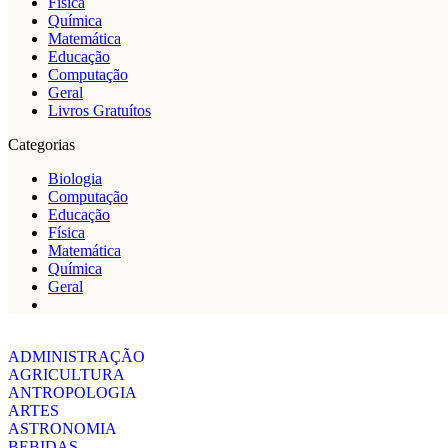
Física
Química
Matemática
Educação
Computação
Geral
Livros Gratuítos
Categorias
Biologia
Computação
Educação
Física
Matemática
Química
Geral
ADMINISTRAÇÃO
AGRICULTURA
ANTROPOLOGIA
ARTES
ASTRONOMIA
BEBIDAS