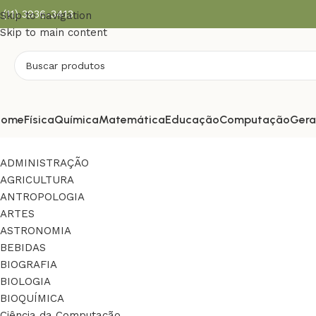
(11) 3936-3413
Skip to navigation
Skip to main content
Home
Física
Química
Matemática
Educação
Computação
Gera
ADMINISTRAÇÃO
AGRICULTURA
ANTROPOLOGIA
ARTES
ASTRONOMIA
BEBIDAS
BIOGRAFIA
BIOLOGIA
BIOQUÍMICA
Ciência da Computação