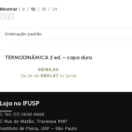
Mostrar
9
12
18
24
TERMODINÂMICA 2 ed. – capa dura
R$
185,00
Ou 3x de
R$
61,67
s/ juros
Loja no IFUSP
Tel: (11) 2648-6666
Rua do Matão. Travessa R187
Instituto de Física, USP – São Paulo