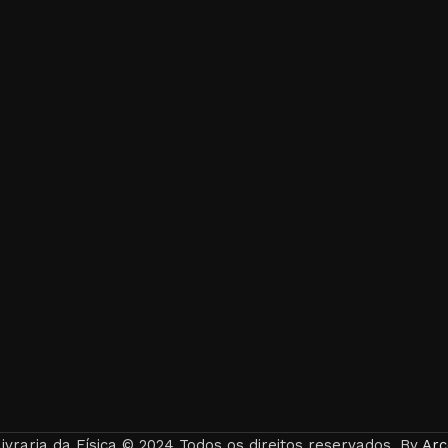
ivraria da Física © 2024 Todos os direitos reservados. By
Arc