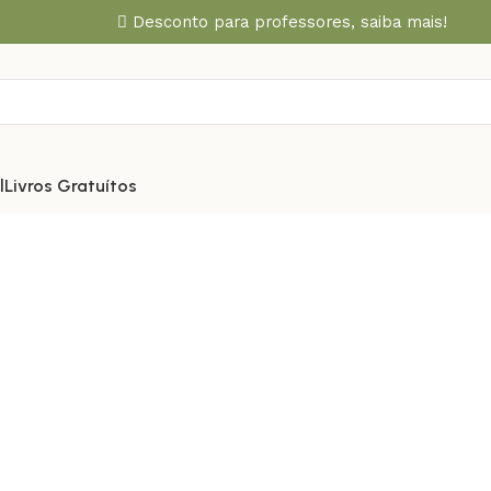
Desconto para professores,
saiba mais!
l
Livros Gratuítos