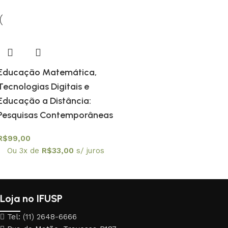
Educação Matemática,
Tecnologias Digitais e
Educação a Distância:
Pesquisas Contemporâneas
R$
99,00
Ou 3x de
R$
33,00
s/ juros
Loja no IFUSP
Tel: (11) 2648-6666