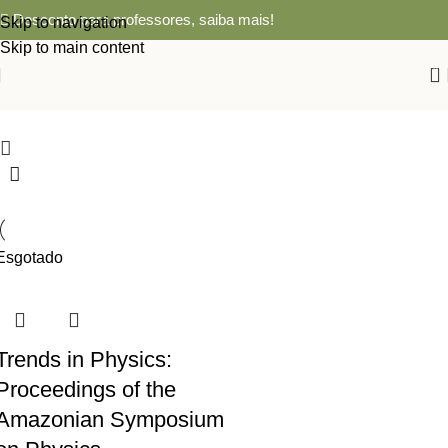
Desconto para professores,
saiba mais!
Skip to navigation
Skip to main content
0
Esgotado
Trends in Physics:
Proceedings of the
Amazonian Symposium