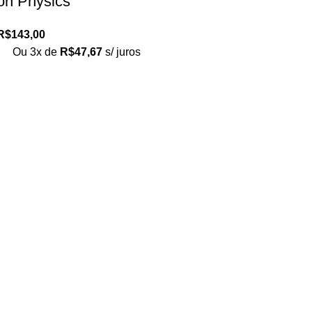
on Physics
R$
143,00
Ou 3x de
R$
47,67
s/ juros
Loja no IFUSP
Tel: (11) 2648-6666
Rua do Matão. Travessa R187
Instituto de Física, USP – São Paulo