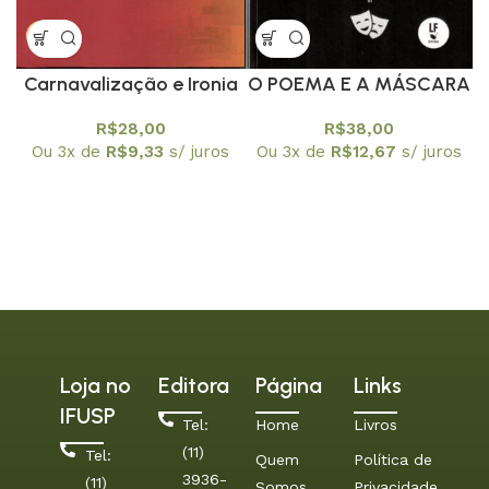
Carnavalização e Ironia
O POEMA E A MÁSCARA
na arte poética de Oleg
R$
28,00
R$
38,00
Almeida
Ou 3x de
R$
9,33
s/ juros
Ou 3x de
R$
12,67
s/ juros
Loja no
Editora
Página
Links
IFUSP
Tel:
Home
Livros
(11)
Tel:
Quem
Política de
3936-
(11)
Somos
Privacidade